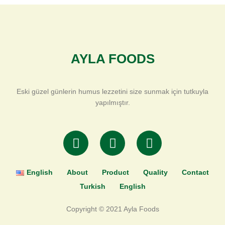
AYLA FOODS
Eski güzel günlerin humus lezzetini size sunmak için tutkuyla
yapılmıştır.
T
F
I
w
a
n
i
c
s
t
e
t
English
About
Product
Quality
Contact
t
b
a
Turkish
English
e
o
g
r
o
r
Copyright © 2021 Ayla Foods
k
a