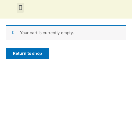
Skip
Menu
to
content
Your cart is currently empty.
Return to shop